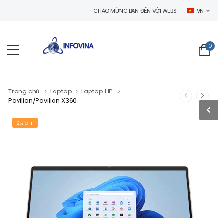
CHÀO MỪNG BẠN ĐẾN VỚI WEBSITE CÔNG TY TNHH CÔNG
VN
0
Trang chủ
Laptop
Laptop HP
Pavilion/Pavilion X360
2% OFF