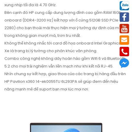
xung nhịp tối đa là 4.70 GHz.
Bên cạnh đó HP cung cấp dung lượng đỉnh cao gồm RAM 16Gb
onboard (DDR4-3200 Hz) kết hợp với ổ cứng 512GB SSD PCIe (M.2
2280) cho bạn thoải mái thực hiện mọi ý tưởng dự định của mình
trong không gian mượt mà, trơn tru nhất.
Không thể không nhắc tới card đồ họa onboard Intel Graphics Iris
Xe là trang bị lý tường cho phân khúc văn phòng.
Combo công nghệ không dây hoàn hảo gồm Wifi 6 và Bluetooth
5.2 cho mọi trải nghiệm vẫn liền mạch như khi kết nối RJ-45.
Nhìn chung sự kết hợp, giao thoa của các trang bị hàng đầu trên
HP Pavilion x360 14-ek0055TU 6L293PA sẽ giúp đem đến hiệu
năng mạnh mẽ để suport bạn mọi lúc mọi nơi.