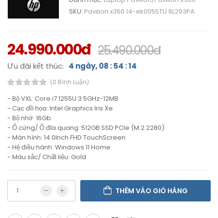
SKU:
Pavilion x360 14-ek0055TU 6L293PA
24.990.000đ
25.490.000đ
Ưu đãi kết thúc:
4 ngày, 08 : 54 : 14
(0 Bình Luận)
- Bộ VXL: Core i7 1255U 3.5GHz-12MB
- Cạc đồ họa: Intel Graphics Iris Xe
- Bộ nhớ: 16Gb
- Ổ cứng/ Ổ đĩa quang: 512GB SSD PCIe (M.2 2280)
- Màn hình: 14.0Inch FHD TouchScreen
- Hệ điều hành: Windows 11 Home
- Màu sắc/ Chất liệu: Gold
THÊM VÀO GIỎ HÀNG