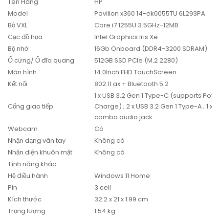
Tên Hãng
HP
Model
Pavilion x360 14-ek0055TU 6L293PA
Bộ VXL
Core i7 1255U 3.5GHz-12MB
Cạc đồ họa
Intel Graphics Iris Xe
Bộ nhớ
16Gb Onboard (DDR4-3200 SDRAM)
Ổ cứng/ Ổ đĩa quang
512GB SSD PCIe (M.2 2280)
Màn hình
14.0Inch FHD TouchScreen
Kết nối
802.11 ax + Bluetooth 5.2
1 x USB 3.2 Gen 1 Type-C (supports Powe
Cổng giao tiếp
Charge) ; 2 x USB 3.2 Gen 1 Type-A ; 1 
combo audio jack
Webcam
Có
Nhận dạng vân tay
Không có
Nhận diện khuôn mặt
Không có
Tính năng khác
Hệ điều hành
Windows 11 Home
Pin
3 cell
Kích thước
32.2 x 21 x 1.99 cm
Trọng lượng
1.54 kg