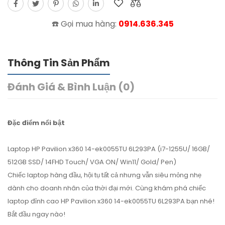
☎️ Gọi mua hàng:
0914.636.345
Thông Tin Sản Phẩm
Đánh Giá & Bình Luận (0)
Đặc điểm nổi bật
Laptop HP Pavilion x360 14-ek0055TU 6L293PA (i7-1255U/ 16GB/
512GB SSD/ 14FHD Touch/ VGA ON/ Win11/ Gold/ Pen)
Chiếc laptop hàng đầu, hội tụ tất cả nhưng vẫn siêu mỏng nhẹ
dành cho doanh nhân của thời đại mới. Cùng khám phá chiếc
laptop đỉnh cao HP Pavilion x360 14-ek0055TU 6L293PA bạn nhé!
Bắt đầu ngay nào!