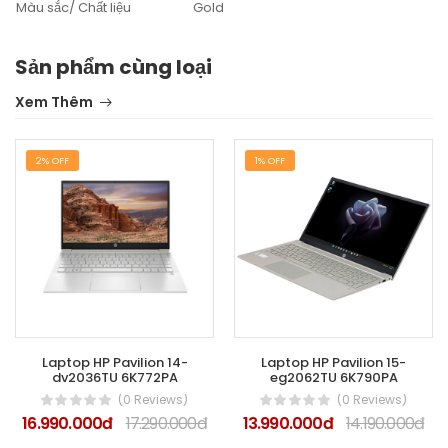
Màu sắc/ Chất liệu
Gold
Sản phẩm cùng loại
Xem Thêm
2% OFF
1% OFF
Laptop HP Pavilion 14-
Laptop HP Pavilion 15-
dv2036TU 6K772PA
eg2062TU 6K790PA
(0 Reviews)
(0 Reviews)
16.990.000đ
17.290.000đ
13.990.000đ
14.190.000đ