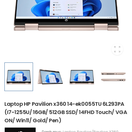
Laptop HP Pavilion x360 14-ek0055TU 6L293PA
(I7-1255U/ 16GB/ 512GB SSD/ 14FHD Touch/ VGA
ON/ Win11/ Gold/ Pen)
Danh mục:
Laptop Pavilion/Pavilion X360