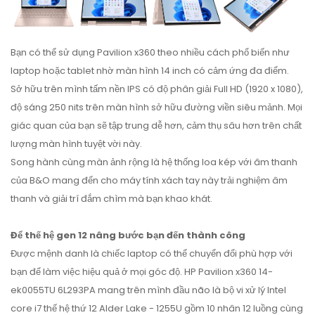
Bạn có thể sử dụng Pavilion x360 theo nhiều cách phổ biến như
laptop hoặc tablet nhờ màn hình 14 inch có cảm ứng đa điểm.
Sở hữu trên mình tấm nền IPS có độ phân giải Full HD (1920 x 1080),
độ sáng 250 nits trên màn hình sở hữu đường viền siêu mảnh. Mọi
giác quan của bạn sẽ tập trung dễ hơn, cảm thụ sâu hơn trên chất
lượng màn hình tuyệt vời này.
Song hành cùng màn ảnh rộng là hệ thống loa kép với âm thanh
của B&O mang đến cho máy tính xách tay này trải nghiệm âm
thanh và giải trí đắm chìm mà bạn khao khát.
Để thế hệ gen 12 nâng bước bạn đến thành công
Được mệnh danh là chiếc laptop có thể chuyển đổi phù hợp với
bạn để làm việc hiệu quả ở mọi góc độ. HP Pavilion x360 14-
ek0055TU 6L293PA mang trên mình đầu não là bộ vi xử lý Intel
core i7 thế hệ thứ 12 Alder Lake - 1255U gồm 10 nhân 12 luồng cùng