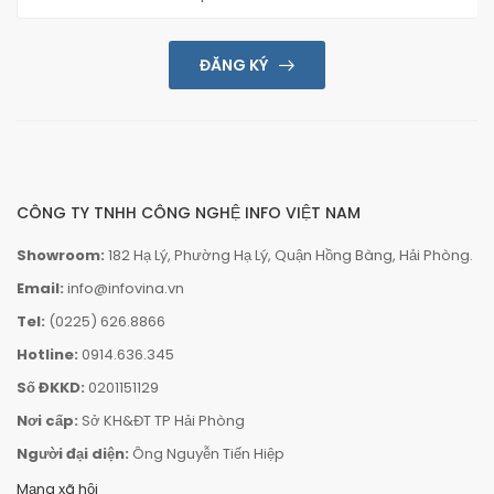
ĐĂNG KÝ
CÔNG TY TNHH CÔNG NGHỆ INFO VIỆT NAM
Showroom:
182 Hạ Lý, Phường Hạ Lý, Quận Hồng Bàng, Hải Phòng.
Email:
info@infovina.vn
Tel:
(0225) 626.8866
Hotline:
0914.636.345
Số ĐKKD:
0201151129
Nơi cấp:
Sở KH&ĐT TP Hải Phòng
Người đại diện:
Ông Nguyễn Tiến Hiệp
Mạng xã hội