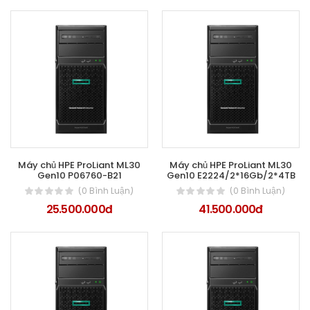
Máy chủ HPE ProLiant ML30
Máy chủ HPE ProLiant ML30
Gen10 P06760-B21
Gen10 E2224/2*16Gb/2*4TB
(0 Bình Luận)
(0 Bình Luận)
25.500.000đ
41.500.000đ
0đ