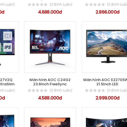
ình Luận)
(0 Bình Luận)
(0 Bình Luậ
0đ
4.688.000đ
2.866.000đ
C 27V2Q
Màn hình AOC C24G2
Màn hình AOC E2270
ltraSlim
23.6Inch FreeSync
21.5Inch LED
ình Luận)
(0 Bình Luận)
(0 Bình Luậ
0đ
4.588.000đ
2.999.000đ