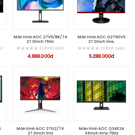
1
Màn hình AOC 27V5/BK/74
Màn hình AOC G2790VX
27.0Inch 75Hz
27.0Inch 1ms,
n)
(0 Bình Luận)
(0 Bình Luận)
4.888.000đ
5.288.000đ
S
Màn hình AOC 27G2/74
Màn hình AOC Q34E2A
27.0Inch 1ms
34Inch 4ms 75Hz