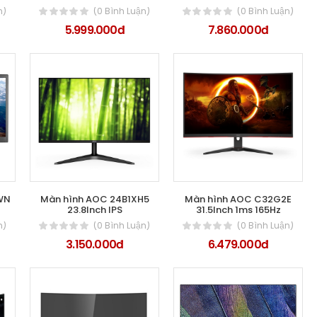
n)
(0 Bình Luận)
(0 Bình Luận)
5.999.000đ
7.860.000đ
SWN
Màn hình AOC 24B1XH5
Màn hình AOC C32G2E
23.8Inch IPS
31.5Inch 1ms 165Hz
n)
(0 Bình Luận)
(0 Bình Luận)
3.150.000đ
6.479.000đ