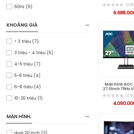
(0 B
60Hz (6)
6.688.00
KHOẢNG GIÁ
< 3 triệu (7)
3 triệu - 4 triệu (5)
4-5 triệu (7)
5-6 triệu (4)
Màn hình AO
6-8 triệu (4)
27.0Inch 75Hz U
(0 B
10-20 triệu (1)
4.090.00
MÀN HÌNH.
dưới 20 inch (3)