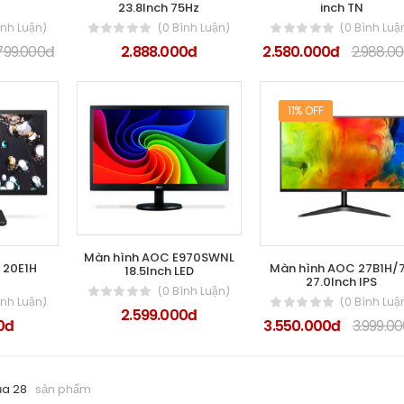
23.8Inch 75Hz
inch TN
ình Luận)
(0 Bình Luận)
(0 Bình Luậ
799.000đ
2.888.000đ
2.580.000đ
2.988.0
11% OFF
Màn hình AOC E970SWNL
C 20E1H
Màn hình AOC 27B1H/
18.5Inch LED
27.0Inch IPS
(0 Bình Luận)
ình Luận)
(0 Bình Luậ
2.599.000đ
0đ
3.550.000đ
3.999.0
ủa 28
sản phẩm