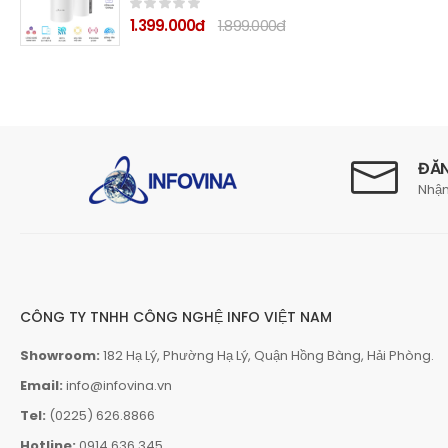
1.399.000đ
1.899.000đ
ĐĂN
Nhận
CÔNG TY TNHH CÔNG NGHỆ INFO VIỆT NAM
Showroom:
182 Hạ Lý, Phường Hạ Lý, Quận Hồng Bàng, Hải Phòng.
Email:
info@infovina.vn
Tel:
(0225) 626.8866
Hotline:
0914.636.345