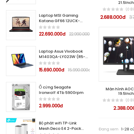
21.5Inch
(0 B
Laptop MSI Gaming
2.688.000đ
3.
Katana GF66 12UCK-
699VN (Core i5 12450H/
8Gb/ 512GB SSD/ Nvidia
22.690.000đ
22.990.000đ
GeForce RTX 3050 4Gb
GDDR6/ 15.6inch Full HD/
Windows 11 Home/ Black/
Laptop Asus Vivobook
Vỏ nhựa)
M1403QA-LY023W (R5-
5600H/ 8GB/ 512GB SSD/
14WUXGA/ VGA ON/
15.690.000đ
15.990.000đ
Win11/ Blue)
Ổ cứng Seagate
Màn hình AO
Ironwolf 4Tb 5900rpm
19.5Inch
(0 B
2.999.000đ
2.388.00
Bộ phát wifi TP-Link
Mesh Deco E4 2-Pack
Đang xem
1-28 c
AC1200Mbps