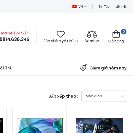
Tin Tức
Liên Hệ
VN
0
Hotline (24/7)
:
0914.636.345
Sản phẩm yêu thích
So sánh
Giỏ hàng
ổi Trả
Giảm giá hôm nay
Sắp xếp theo :