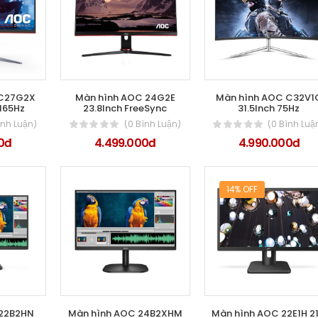
 C27G2X
Màn hình AOC 24G2E
Màn hình AOC C32V1
 165Hz
23.8Inch FreeSync
31.5Inch 75Hz
ình Luận)
(0 Bình Luận)
(0 Bình Luậ
0đ
4.499.000đ
4.990.000đ
14% OFF
 22B2HN
Màn hình AOC 24B2XHM
Màn hình AOC 22E1H 21