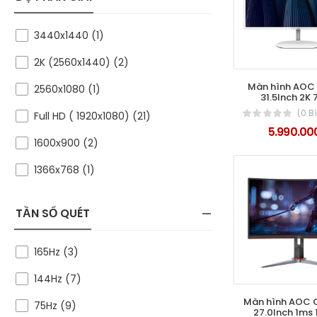
3440x1440 (1)
2K (2560x1440) (2)
Màn hình AO
2560x1080 (1)
31.5Inch 2K 
(0 B
Full HD ( 1920x1080) (21)
5.990.00
1600x900 (2)
1366x768 (1)
TẦN SỐ QUÉT
165Hz (3)
144Hz (7)
Màn hình AOC
75Hz (9)
27.0Inch 1ms