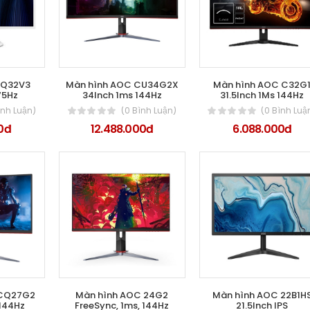
C Q32V3
Màn hình AOC CU34G2X
Màn hình AOC C32G
75Hz
34Inch 1ms 144Hz
31.5Inch 1Ms 144Hz
ình Luận)
(0 Bình Luận)
(0 Bình Luậ
0đ
12.488.000đ
6.088.000đ
 CQ27G2
Màn hình AOC 24G2
Màn hình AOC 22B1H
 144Hz
FreeSync, 1ms, 144Hz
21.5Inch IPS