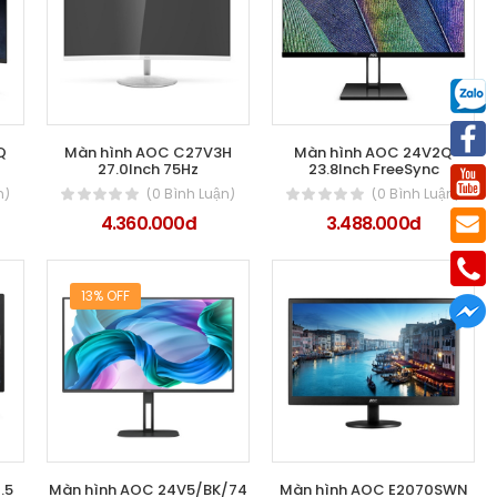
Q
Màn hình AOC C27V3H
Màn hình AOC 24V2Q
27.0Inch 75Hz
23.8Inch FreeSync
n)
(0 Bình Luận)
(0 Bình Luận)
4.360.000đ
3.488.000đ
13% OFF
.5
Màn hình AOC 24V5/BK/74
Màn hình AOC E2070SWN