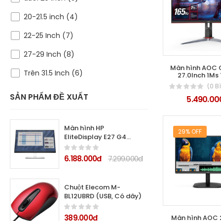
20-21.5 inch (4)
22-25 Inch (7)
27-29 Inch (8)
Màn hình AOC
Trên 31.5 Inch (6)
27.0Inch 1Ms
(0 B
SẢN PHẨM ĐỀ XUẤT
5.490.00
Màn hình HP
29% OFF
EliteDisplay E27 G4
9VG71AA 27.0Inch IPS
6.188.000đ
7.299.000đ
Chuột Elecom M-
BL12UBRD (USB, Có dây)
389.000đ
Màn hình AOC