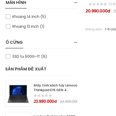
MÀN HÌNH
(0 B
20.990.000đ
2
Khoảng 14 Inch (5)
Khoảng 13 Inch (1)
Đang xem
1-6 củ
Ổ CỨNG
SSD từ 500G-1T (6)
SẢN PHẨM ĐỀ XUẤT
Máy tính xách tay Lenovo
Thinkpad E15 GEN 4
21E600CMVA (Core i7
1255U/ 8GB/ 512GB SSD/
23.990.000đ
24.490.000đ
Intel Iris Xe Graphics/
15.6inch Full HD/ DOS/
Black/ Carbon Fiber/2Y)