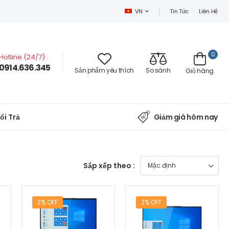
Tin Tức
Liên Hệ
VN
0
Hotline (24/7)
:
0914.636.345
Sản phẩm yêu thích
So sánh
Giỏ hàng
ổi Trả
Giảm giá hôm nay
Sắp xếp theo :
2% OFF
2% OFF