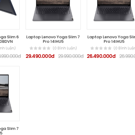
ga Slim 6
Laptop Lenovo Yoga Slim 7
Laptop Lenovo Yoga Sli
00BDVN
Pro 14IHU5
Pro 14IHU5
ình Luận)
(0 Bình Luận)
(0 Bình Luậ
3.990.000đ
29.490.000đ
29.990.000đ
26.490.000đ
26.990
ga Slim 7
U5