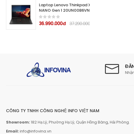
Laptop Lenovo Thinkpad X1
NANO Gen 1 20UN00B6VN
(Core i5 1130G7/ 8Gb/
512Gb SSD/ 13
36.990.000đ
37.290.000đ
ĐĂN
Nhận
CÔNG TY TNHH CÔNG NGHỆ INFO VIỆT NAM
Showroom:
182 Hạ Lý, Phường Hạ Lý, Quận Hồng Bàng, Hải Phòng.
Email:
info@infovina.vn