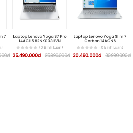
m 7
Laptop Lenovo Yoga S7 Pro
Laptop Lenovo Yoga Slim 7
14ACH5 82NK003HVN
Carbon 14ACN6
n)
(0 Bình Luận)
(0 Bình Luận)
.000đ
25.490.000đ
25.990.000đ
30.490.000đ
30.990.000đ