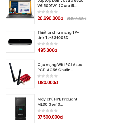
Laptop Dell Vostro 5620
V6I5001W1 (Core i5
1240P/ 8GB/ 256GB SSD/
Intel Iris Xe Graphics/
20.690.000đ
21.190.000đ
16.1inch FHD+/ Windows 11
Home/ Grey/ Vỏ nhôm)
Thiết bị chia mạng TP-
Link TL-SG1008D
495.000đ
Cạc mạng Wifi PCI Asus
PCE-AC56 Chuẩn
AC1300Mbps
1.180.000đ
Máy chủ HPE ProLiant
ML30 Gen10
E2224/2*16Gb/2*2TB
37.500.000đ