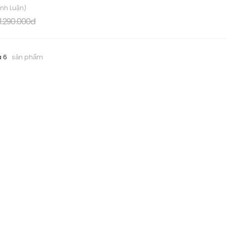
ình Luận)
1.290.000đ
a 6
sản phẩm