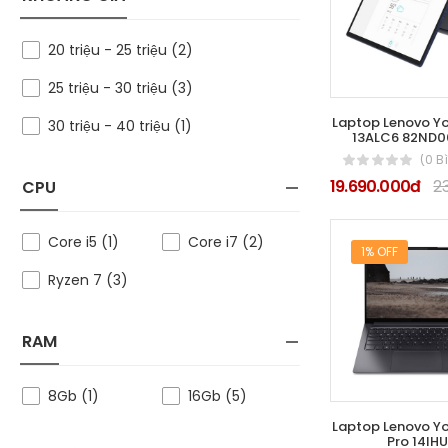
20 triệu - 25 triệu (2)
25 triệu - 30 triệu (3)
Laptop Lenovo Yo
30 triệu - 40 triệu (1)
13ALC6 82ND
(0 B
19.690.000đ
2
CPU
Core i5 (1)
Core i7 (2)
1% OFF
Ryzen 7 (3)
RAM
8Gb (1)
16Gb (5)
Laptop Lenovo Yo
Pro 14IH