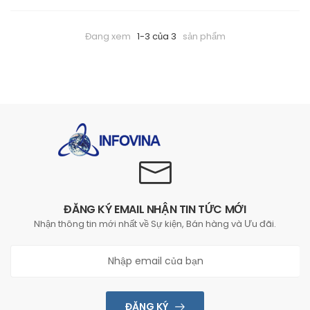
Đang xem
1-3 của 3
sản phẩm
ĐĂNG KÝ EMAIL NHẬN TIN TỨC MỚI
Nhận thông tin mới nhất về Sự kiện, Bán hàng và Ưu đãi.
0đ
ĐĂNG KÝ