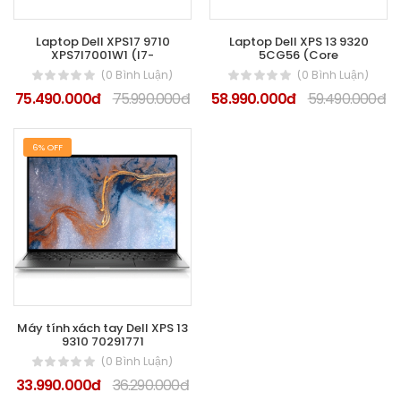
Laptop Dell XPS17 9710
Laptop Dell XPS 13 9320
XPS7I7001W1 (I7-
5CG56 (Core
(0 Bình Luận)
(0 Bình Luận)
75.490.000đ
75.990.000đ
58.990.000đ
59.490.000đ
6% OFF
Máy tính xách tay Dell XPS 13
9310 70291771
(0 Bình Luận)
33.990.000đ
36.290.000đ