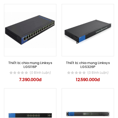
Thiết bị chia mạng Linksys
Thiết bị chia mạng Linksys
LGS116P
LGS326P
d
(0 Bình Luận)
(0 Bình Luận)
7.390.000đ
12.590.000đ
00đ
ok
000đ