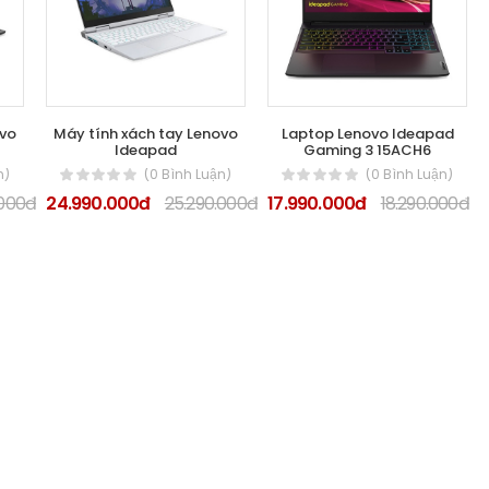
ovo
Máy tính xách tay Lenovo
Laptop Lenovo Ideapad
Ideapad
Gaming 3 15ACH6
n)
(0 Bình Luận)
(0 Bình Luận)
.000đ
24.990.000đ
25.290.000đ
17.990.000đ
18.290.000đ