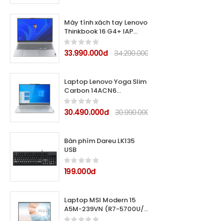
Máy tính xách tay Lenovo
Thinkbook 16 G4+ IAP
21CY003JVN (Core i5
12500H/ 16GB/ 1TB SSD/
33.990.000đ
34.290.000đ
Nvidia GeForce RTX 2050
4GB GDDR6/ 16.0inch
WQXGA/ Windows 11
Laptop Lenovo Yoga Slim 7
Home/ Grey/ Vỏ nhôm)
Carbon 14ACN6
82L0005BVN (Ryzen 7
5800U/ RAM 16Gb/ 1Tb
30.490.000đ
30.990.000đ
SSD/ 14
Bàn phím Dareu LK135
USB
199.000đ
Laptop MSI Modern 15
A5M-239VN (R7-5700U/
8GB/ 512GB SSD/ 15.6FHD,