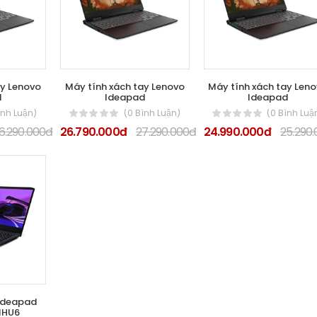
tay Lenovo
Máy tính xách tay Lenovo
Máy tính xách tay Len
d
Ideapad
Ideapad
ình Luận)
(0 Bình Luận)
(0 Bình Luậ
6.290.000đ
26.790.000đ
27.290.000đ
24.990.000đ
25.290
Ideapad
IHU6