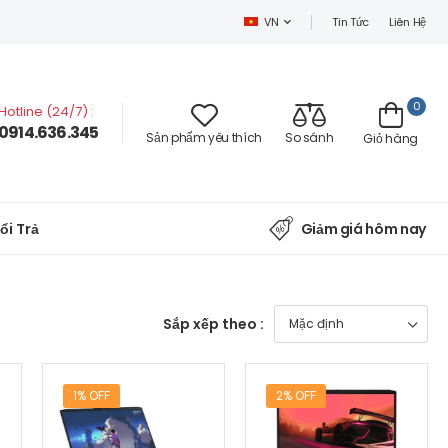
Tin Tức
Liên Hệ
VN
0
Hotline (24/7)
:
0914.636.345
Sản phẩm yêu thích
So sánh
Giỏ hàng
ổi Trả
Giảm giá hôm nay
Sắp xếp theo :
1% OFF
2% OFF