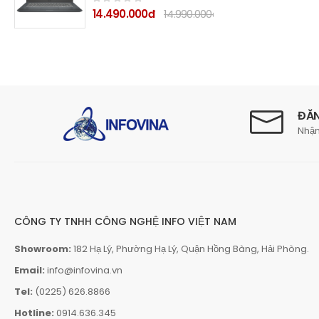
60Hz/ VGA ON/ Win11/
14.490.000đ
14.990.000đ
Grey/ Vỏ nhôm)
ĐĂN
Nhận
CÔNG TY TNHH CÔNG NGHỆ INFO VIỆT NAM
Showroom:
182 Hạ Lý, Phường Hạ Lý, Quận Hồng Bàng, Hải Phòng.
Email:
info@infovina.vn
Tel:
(0225) 626.8866
Hotline:
0914.636.345