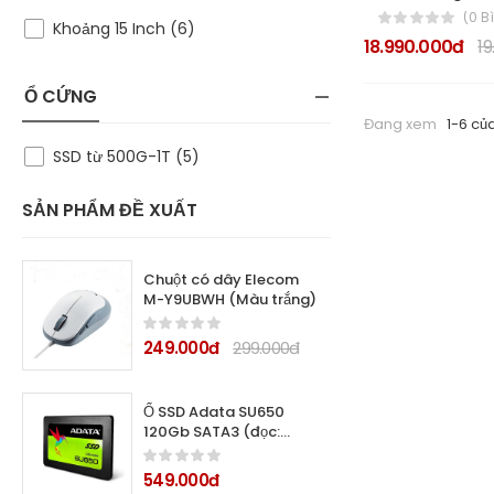
(0 B
Khoảng 15 Inch (6)
18.990.000đ
19
Ổ CỨNG
Đang xem
1-6 củ
SSD từ 500G-1T (5)
SẢN PHẨM ĐỀ XUẤT
Chuột có dây Elecom
M-Y9UBWH (Màu trắng)
249.000đ
299.000đ
Ổ SSD Adata SU650
120Gb SATA3 (đọc:
520MB/s /ghi:
320MB/s)
549.000đ