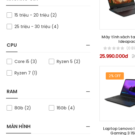
15 triệu - 20 triệu (2)
25 triệu - 30 triệu (4)
Máy tính xách 
Ideapa
CPU
(0 B
25.990.000đ
2
Core i5 (3)
Ryzen 5 (2)
Ryzen 7 (1)
2% OFF
RAM
8Gb (2)
16Gb (4)
MÀN HÌNH
Laptop Lenovo 
Gaming 3 15