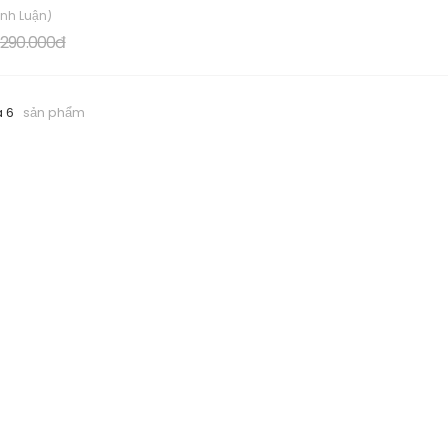
ình Luận)
.290.000đ
a 6
sản phẩm