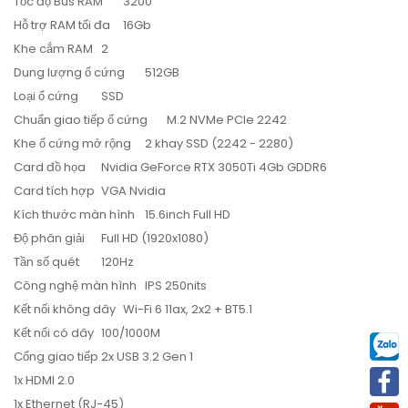
Tốc độ Bus RAM
3200
Hỗ trợ RAM tối đa
16Gb
Khe cắm RAM
2
Dung lượng ổ cứng
512GB
Loại ổ cứng
SSD
Chuẩn giao tiếp ổ cứng
M.2 NVMe PCIe 2242
Khe ổ cứng mở rộng
2 khay SSD (2242 - 2280)
Card đồ họa
Nvidia GeForce RTX 3050Ti 4Gb GDDR6
Card tích hợp
VGA Nvidia
Kích thước màn hình
15.6inch Full HD
Độ phân giải
Full HD (1920x1080)
Tần số quét
120Hz
Công nghệ màn hình
IPS 250nits
Kết nối không dây
Wi-Fi 6 11ax, 2x2 + BT5.1
Kết nối có dây
100/1000M
Cổng giao tiếp
2x USB 3.2 Gen 1
1x HDMI 2.0
1x Ethernet (RJ-45)