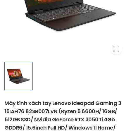
Máy tính xách tay Lenovo Ideapad Gaming 3
15IAH76 82SB007LVN (Ryzen 5 6600H/ 16GB/
512GB SSD/ Nvidia GeForce RTX 3050Ti 4Gb
GDDR6/ 15.6inch Full HD/ Windows 11 Home/