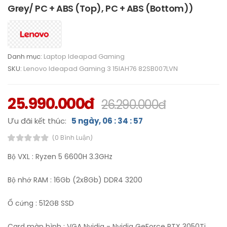
Grey/ PC + ABS (Top), PC + ABS (Bottom))
Danh mục:
Laptop Ideapad Gaming
SKU:
Lenovo Ideapad Gaming 3 15IAH76 82SB007LVN
25.990.000đ
26.290.000đ
Ưu đãi kết thúc:
5 ngày, 06 : 34 : 57
(0 Bình Luận)
Bộ VXL : Ryzen 5 6600H 3.3GHz
Bộ nhớ RAM : 16Gb (2x8Gb) DDR4 3200
Ổ cứng : 512GB SSD
Card màn hình : VGA Nvidia - Nvidia GeForce RTX 3050Ti