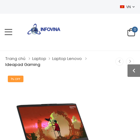
CHÀO MỪNG BẠ
VN
0
Trang chủ
Laptop
Laptop Lenovo
Ideapad Gaming
1% OFF