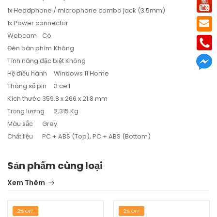
1x Headphone / microphone combo jack (3.5mm)
1x Power connector
Webcam
Có
Đèn bàn phím
Không
Tính năng đặc biệt
Không
Hệ điều hành
Windows 11 Home
Thông số pin
3 cell
Kích thước
359.8 x 266 x 21.8 mm
Trọng lượng
2,315 Kg
Màu sắc
Grey
Chất liệu
PC + ABS (Top), PC + ABS (Bottom)
Sản phẩm cùng loại
Xem Thêm
2% OFF
2% OFF