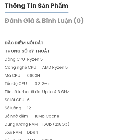
Thông Tin Sản Phẩm
Đánh Giá & Bình Luận (0)
ĐẶC ĐIỂM NỔI BẬT
THÔNG SỐ KỸ THUẬT
Dòng CPU
Ryzen 5
Công nghệ CPU
AMD Ryzen 5
Mã CPU
6600H
Tốc độ CPU
3.3 GHz
Tần số turbo tối đa
Up to 4.3 GHz
Số lõi CPU
6
Số luồng
12
Bộ nhớ đệm
16Mb Cache
Dung lượng RAM
16Gb (2x8Gb)
Loại RAM
DDR4