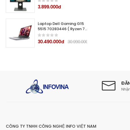
3.899.000đ
Laptop Dell Gaming G15
5515 70283446 ( Ryzen 7
5800H/ 16Gb/512Gb
SSD/15.6" FHD/ RTX3060
30.490.000đ
30.990.000đ
6GB/Office HS 21/ McAfee
MDS/ Win 11
Home/Phantom Grey/ 1Y)
ĐĂN
Nhận
CÔNG TY TNHH CÔNG NGHỆ INFO VIỆT NAM