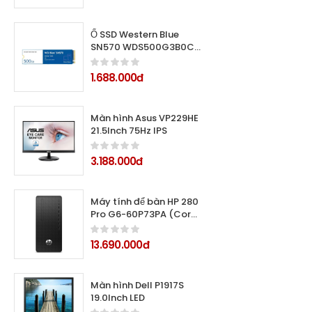
GDDR6/ 14.0inch Full HD+/
Windows 11 Home/ Silver/
Vỏ nhôm)
Ổ SSD Western Blue
SN570 WDS500G3B0C
500GB PCIe NVMe™
Gen3x4 M2-2280 (đọc:
1.688.000đ
3500MB/s /ghi:
2300MB/s)
Màn hình Asus VP229HE
21.5Inch 75Hz IPS
3.188.000đ
Máy tính để bàn HP 280
Pro G6-60P73PA (Core
i5-10400 (2.90
GHz,12MB), 8GB RAM,
13.690.000đ
512GB SSD, Windows 11
Home)
Màn hình Dell P1917S
19.0Inch LED