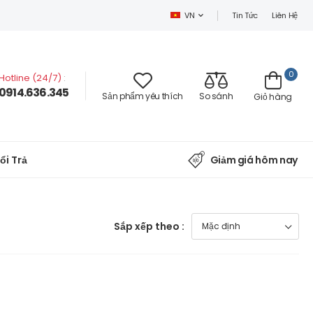
Tin Tức
Liên Hệ
VN
0
Hotline (24/7)
:
0914.636.345
Sản phẩm yêu thích
So sánh
Giỏ hàng
ổi Trả
Giảm giá hôm nay
Sắp xếp theo :