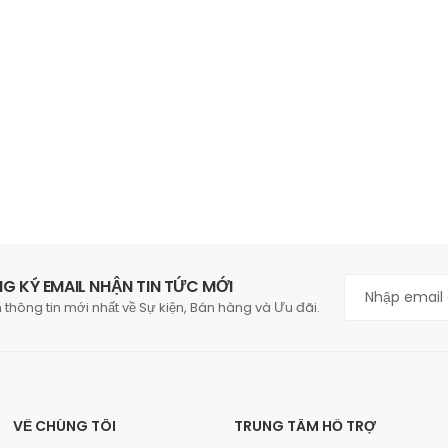
G KÝ EMAIL NHẬN TIN TỨC MỚI
 thông tin mới nhất về Sự kiện, Bán hàng và Ưu đãi.
VỀ CHÚNG TÔI
TRUNG TÂM HỖ TRỢ