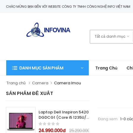
CHÀO MỪNG BẠN ĐẾN VỚI WEBSITE CÔNG TY TNHH CÔNG NGHỆ INFO VIỆT NAM
Trang Chủ
Ch
DANH MỤC SẢN PHẨM
Trang chủ
Camera
Camera Imou
SẢN PHẨM ĐỀ XUẤT
Laptop Dell Inspiron 5420
DGDCG1 (Core i5 1235U/
Đang xem
1-0 củ
16GB/ 512GB SSD/ Nvidia
GeForce MX570 2GB
24.990.000đ
25.290.000đ