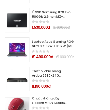
Ổ SSD Samsung 870 Evo
500Gb 2.5Inch MZ-
77E500BW (đọc:
550MB/s /ghi:
1.530.000đ
2.190.000đ
520MB/s)
Laptop Asus Gaming ROG
Strix G713RW-LL012W (R9-
6900HX/ 16GB/ 1TB SSD/
17.3Inch 2K, 240Hz/
61.490.000đ
61.990.000đ
RTX3070 Ti 8GB/ Win11/
Gun Metal/ Balo)
Thiết bị chia mạng
Aruba 2530-24G
J9776A
11.190.000đ
Chuột không dây
Elecom M-DY13DBRD
(Đỏ)