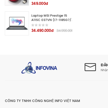
349.000đ
Laptop MSI Prestige 15
A11SC 037VN (I7-1185G7/
16GB/ 512GB SSD/ 15.6FHD/
GTX1650 Max Q 4GB/ Win
34.490.000đ
34.990.000đ
10/ 4cell/ Grey/ Túi Sleeve)
ĐĂN
Nhận
CÔNG TY TNHH CÔNG NGHỆ INFO VIỆT NAM