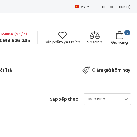
Tin Tức
Liên Hệ
VN
0
Hotline (24/7)
:
0914.636.345
Sản phẩm yêu thích
So sánh
Giỏ hàng
ổi Trả
Giảm giá hôm nay
Sắp xếp theo :