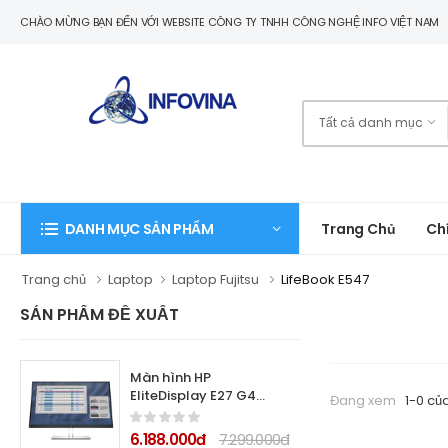
CHÀO MỪNG BẠN ĐẾN VỚI WEBSITE CÔNG TY TNHH CÔNG NGHỆ INFO VIỆT NAM
Trang Chủ
Ch
DANH MỤC SẢN PHẨM
Trang chủ
Laptop
Laptop Fujitsu
LifeBook E547
SẢN PHẨM ĐỀ XUẤT
Màn hình HP
EliteDisplay E27 G4
Đang xem
1-0 củ
9VG71AA 27.0Inch IPS
6.188.000đ
7.299.000đ