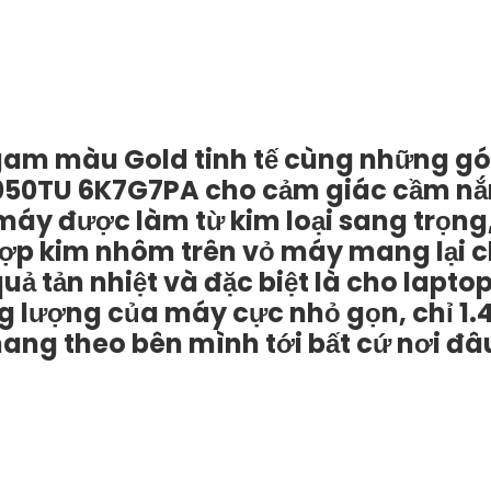
với gam màu Gold tinh tế cùng những g
v2050TU 6K7G7PA cho cảm giác cầm n
 máy được làm từ kim loại sang trọng
 hợp kim nhôm trên vỏ máy mang lại c
uả tản nhiệt và đặc biệt là cho lapto
g lượng của máy cực nhỏ gọn, chỉ 1.
ng theo bên mình tới bất cứ nơi đâ