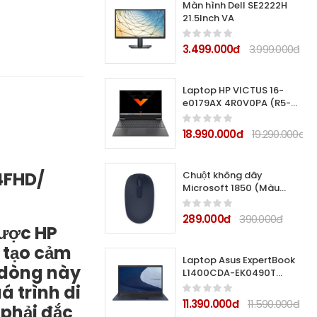
Màn hình Dell SE2222H
21.5Inch VA
3.499.000đ
3.999.000đ
Laptop HP VICTUS 16-
e0179AX 4R0V0PA (R5-
5600H/ 8GB/ 512GB SSD/
16.1FHD, 144Hz/ RTX3050
18.990.000đ
19.290.000đ
TI 4GB/ Win 11/ Black)
4FHD/
Chuột không dây
Microsoft 1850 (Màu
xanh đen)
289.000đ
390.000đ
được HP
, tạo cảm
Laptop Asus ExpertBook
 dòng này
L1400CDA-EK0490T
(R3-3250U/ 4GB/ 256GB
á trình di
SSD/ 14.0FHD/ VGA ON/
11.390.000đ
11.590.000đ
 phải đắc
WIN10/ Black)