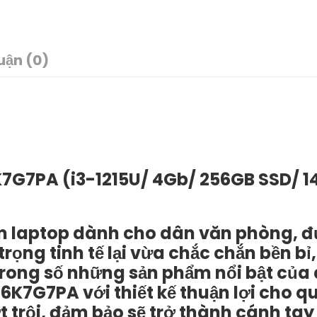
uận (0)
K7G7PA (i3-1215U/ 4Gb/ 256GB SSD/ 1
ẩm laptop dành cho dân văn phòng, 
trọng tinh tế lại vừa chắc chắn bền bỉ
trong số những sản phẩm nổi bật của
K7G7PA với thiết kế thuận lợi cho qu
 trội, đảm bảo sẽ trở thành cánh tay