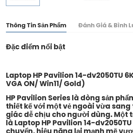
Thông Tin Sản Phẩm
Đánh Giá & Bình L
Đặc điểm nổi bật
Laptop HP Pavilion 14-dv2050TU 6
VGA ON/ Win11/ Gold)
HP Pavilion Series là dòng sản ph
thiết kế với một vẻ ngoài vừa sang 
giác dễ chịu cho người dùng. Một 
là Laptop HP Pavilion 14-dv2050TU 6
chuyển, hiệu năng lại mạnh mẽ vượt