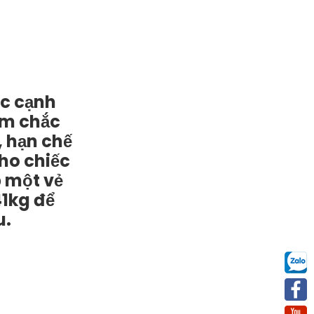
óc cạnh
ắm chắc
, hạn chế
ho chiếc
p một vẻ
41kg để
u.