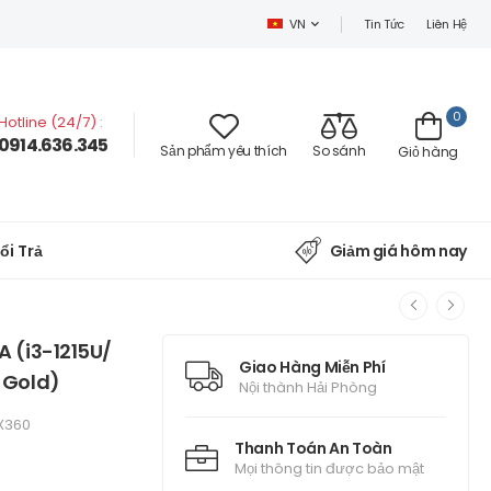
Tin Tức
Liên Hệ
VN
0
Hotline (24/7)
:
0914.636.345
Sản phẩm yêu thích
So sánh
Giỏ hàng
ổi Trả
Giảm giá hôm nay
 (i3-1215U/
Giao Hàng Miễn Phí
 Gold)
Nội thành Hải Phòng
 X360
Thanh Toán An Toàn
Mọi thông tin được bảo mật