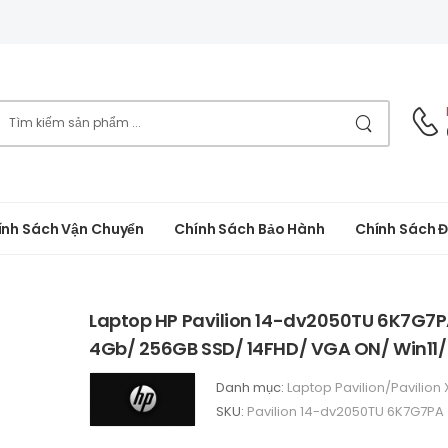
ính Sách Vận Chuyển
Chính Sách Bảo Hành
Chính Sách Đ
Laptop HP Pavilion 14-dv2050TU 6K7G7PA
4Gb/ 256GB SSD/ 14FHD/ VGA ON/ Win11/
Danh mục:
Laptop Pavilion/Pavilion
SKU:
Pavilion 14-dv2050TU 6K7G7PA