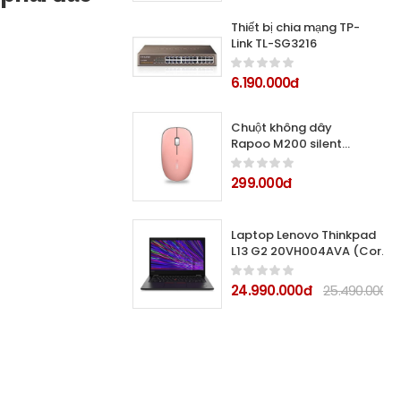
Thiết bị chia mạng TP-
Link TL-SG3216
6.190.000đ
Chuột không dây
Rapoo M200 silent
(Hồng)
299.000đ
Laptop Lenovo Thinkpad
L13 G2 20VH004AVA (Core
i7-1165G77/8Gb/ 512Gb
SSD/ 13.3
24.990.000đ
25.490.000đ