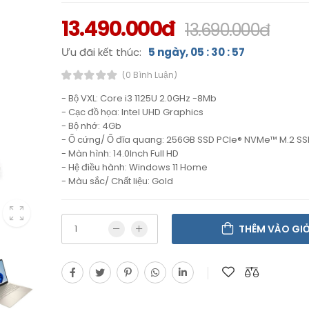
13.490.000đ
13.690.000đ
Ưu đãi kết thúc:
5 ngày, 05 : 30 : 56
(0 Bình Luận)
- Bộ VXL: Core i3 1125U 2.0GHz -8Mb
- Cạc đồ họa: Intel UHD Graphics
- Bộ nhớ: 4Gb
- Ổ cứng/ Ổ đĩa quang: 256GB SSD PCIe® NVMe™ M.2 SS
- Màn hình: 14.0Inch Full HD
- Hệ điều hành: Windows 11 Home
- Màu sắc/ Chất liệu: Gold
THÊM VÀO GI