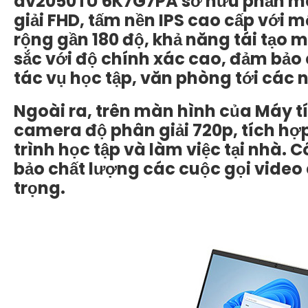
dv2050TU 6K7G7PA sở hữu phần màn
giải FHD, tấm nền IPS cao cấp với m
rộng gần 180 độ, khả năng tái tạo 
sắc với độ chính xác cao, đảm bảo 
tác vụ học tập, văn phòng tới các nh
Ngoài ra, trên màn hình của Máy t
camera độ phân giải 720p, tích hợp
trình học tập và làm việc tại nhà. 
bảo chất lượng các cuộc gọi video 
trọng.