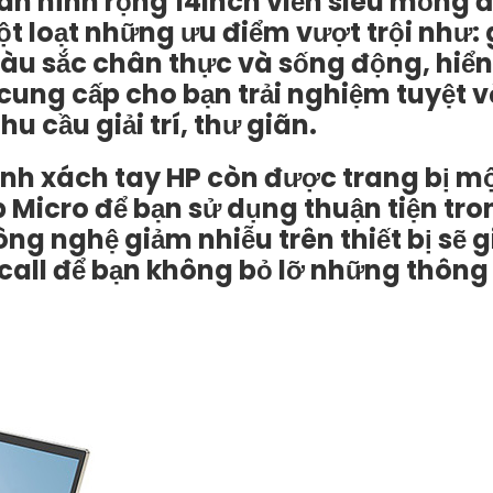
 hình rộng 14inch viền siêu mỏng 
ột loạt những ưu điểm vượt trội như:
màu sắc chân thực và sống động, hiể
cung cấp cho bạn trải nghiệm tuyệt v
u cầu giải trí, thư giãn.
ính xách tay HP còn được trang bị m
 Micro để bạn sử dụng thuận tiện tr
Công nghệ giảm nhiễu trên thiết bị sẽ
call để bạn không bỏ lỡ những thông