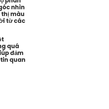
độ phân
 góc nhìn
n thị màu
ời từ các
ột
ong quá
 giúp đảm
 tin quan