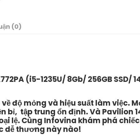
uận (0)
K772PA (i5-1235U/ 8Gb/ 256GB SSD/ 1
 về độ mỏng và hiệu suất làm việc. M
n bỉ, tập trung ổn định. Và Pavilion 1
i lệ. Cùng Infovina khám phá chiếc
ực dễ thương này nào!