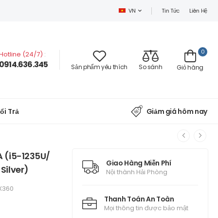
Tin Tức
Liên Hệ
VN
0
Hotline (24/7)
:
0914.636.345
Sản phẩm yêu thích
So sánh
Giỏ hàng
ổi Trả
Giảm giá hôm nay
 (i5-1235U/
Giao Hàng Miễn Phí
Silver)
Nội thành Hải Phòng
 X360
Thanh Toán An Toàn
Mọi thông tin được bảo mật