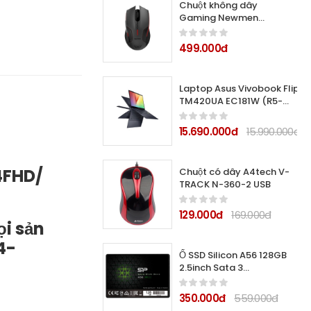
Chuột không dây
Gaming Newmen
quang D500 Màu đen
(Bluetooth, Wireless)
499.000đ
Laptop Asus Vivobook Flip
TM420UA EC181W (R5-
5500U/ 8GB/ 512GB SSD/
14FHD Touch/ VGA ON/
15.690.000đ
15.990.000đ
Win11/ Black/ Pen)
4FHD/
Chuột có dây A4tech V-
TRACK N-360-2 USB
129.000đ
169.000đ
ọi sản
4-
Ổ SSD Silicon A56 128GB
2.5inch Sata 3
(SP128GBSS3A56B25)
350.000đ
559.000đ