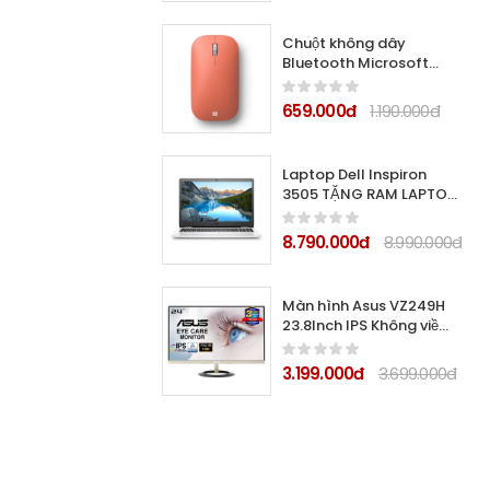
Chuột không dây
Bluetooth Microsoft
Modern Mobile (Màu
hồng đào)
659.000đ
1.190.000đ
Laptop Dell Inspiron
3505 TẶNG RAM LAPTOP
4GB Ryzen 3 3250U/
4Gb/ 128Gb SSD/ 15.6"
8.790.000đ
8.990.000đ
FHD /VGA ON/
Win10/White/NK
Màn hình Asus VZ249H
23.8Inch IPS Không viền,
siêu mỏng tích hợp Loa
3.199.000đ
3.699.000đ