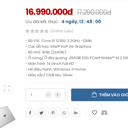
16.990.000đ
17.290.000đ
Ưu đãi kết thúc:
4 ngày, 12 : 47 : 59
(0 Bình Luận)
- Bộ VXL: Core i5 1235U 3.3GHz -12Mb
- Cạc đồ họa: Intel® Iris® Xe Graphics
- Bộ nhớ: 8Gb (2x4Gb)
- Ổ cứng/ Ổ đĩa quang: 256GB SSD PCIe® NVMe™ M.2 SS
- Màn hình: 14.0Inch Full HD
- Hệ điều hành: Windows 11 Home
- Màu sắc/ Chất liệu: Silver
THÊM VÀO GI