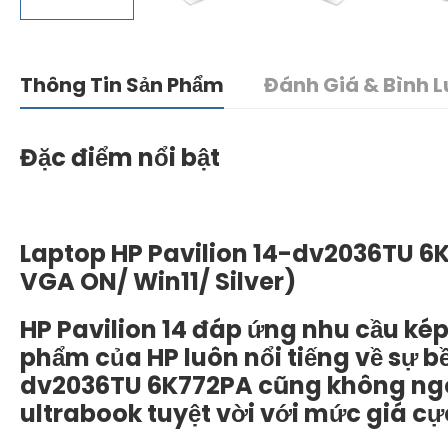
Thông Tin Sản Phẩm
Đánh Giá & Bình L
Đặc điểm nổi bật
Laptop HP Pavilion 14-dv2036TU 6
VGA ON/ Win11/ Silver)
HP Pavilion 14 đáp ứng nhu cầu kép
phẩm của HP luôn nổi tiếng về sự bề
dv2036TU 6K772PA cũng không ngoạ
ultrabook tuyệt vời với mức giá c