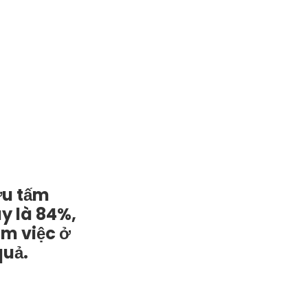
ữu tấm
áy là 84%,
m việc ở
quả.