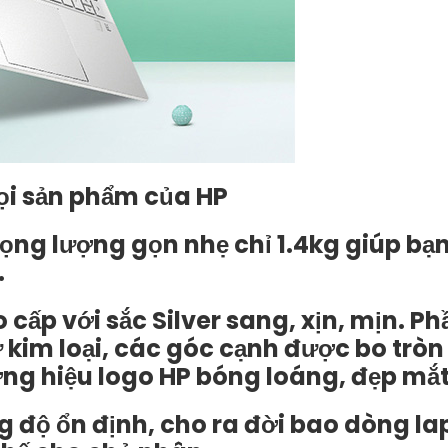
ọi sản phẩm của HP
, trọng lượng gọn nhẹ chỉ 1.4kg giúp b
.
cấp với sắc Silver sang, xịn, mịn. Ph
kim loại, các góc cạnh được bo tròn t
ng hiệu logo HP bóng loáng, đẹp mắt
g độ ổn định, cho ra đời bao dòng la