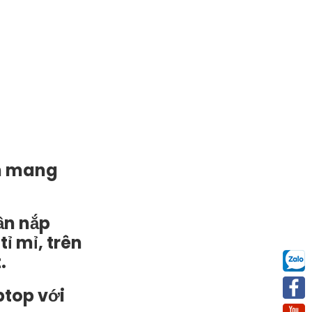
ạn mang
ần nắp
ỉ mỉ, trên
.
ptop với