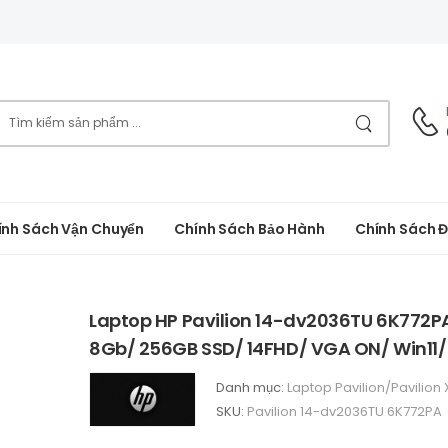
ính Sách Vận Chuyển
Chính Sách Bảo Hành
Chính Sách Đ
Laptop HP Pavilion 14-dv2036TU 6K772PA
8Gb/ 256GB SSD/ 14FHD/ VGA ON/ Win11/ 
Danh mục:
Laptop Pavilion/Pavilion
SKU:
Pavilion 14-dv2036TU 6K772PA