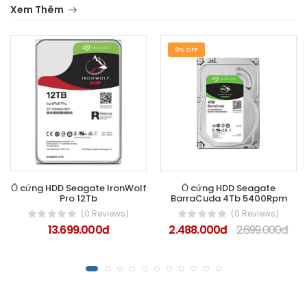
Xem Thêm
8% OFF
Ổ cứng HDD Seagate IronWolf
Ổ cứng HDD Seagate
Pro 12Tb
BarraCuda 4Tb 5400Rpm
(0 Reviews)
(0 Reviews)
13.699.000đ
2.488.000đ
2.699.000đ