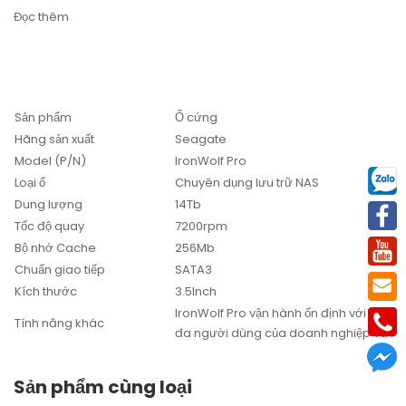
Đọc thêm
Sản phẩm
Ổ cứng
Hãng sản xuất
Seagate
Model (P/N)
IronWolf Pro
Loại ổ
Chuyên dụng lưu trữ NAS
Dung lượng
14Tb
Tốc độ quay
7200rpm
Bộ nhớ Cache
256Mb
Chuẩn giao tiếp
SATA3
Kích thước
3.5Inch
IronWolf Pro vận hành ổn định với dung
Tính năng khác
đa người dùng của doanh nghiệp và hệ
Sản phẩm cùng loại