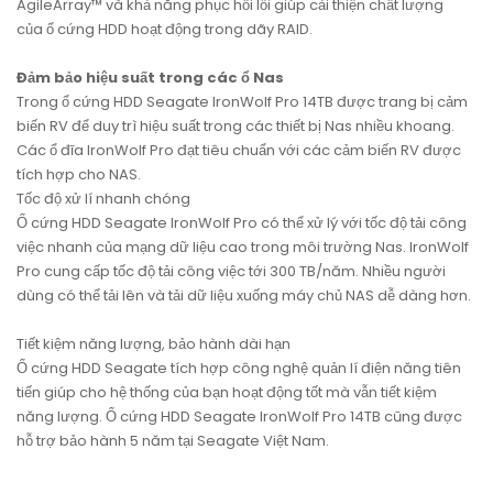
AgileArray™ và khả năng phục hồi lỗi giúp cải thiện chất lượng
của ổ cứng HDD hoạt động trong dãy RAID.
Đảm bảo hiệu suất trong các ổ Nas
Trong ổ cứng HDD Seagate IronWolf Pro 14TB được trang bị cảm
biến RV để duy trì hiệu suất trong các thiết bị Nas nhiều khoang.
Các ổ đĩa IronWolf Pro đạt tiêu chuẩn với các cảm biến RV được
tích hợp cho NAS.
Tốc độ xử lí nhanh chóng
Ổ cứng HDD Seagate IronWolf Pro có thể xử lý với tốc độ tải công
việc nhanh của mạng dữ liệu cao trong môi trường Nas. IronWolf
Pro cung cấp tốc độ tải công việc tới 300 TB/năm. Nhiều người
dùng có thể tải lên và tải dữ liệu xuống máy chủ NAS dễ dàng hơn.
Tiết kiệm năng lượng, bảo hành dài hạn
Ổ cứng HDD Seagate tích hợp công nghệ quản lí điện năng tiên
tiến giúp cho hệ thống của bạn hoạt động tốt mà vẫn tiết kiệm
năng lượng. Ổ cứng HDD Seagate IronWolf Pro 14TB cũng được
hỗ trợ bảo hành 5 năm tại Seagate Việt Nam.