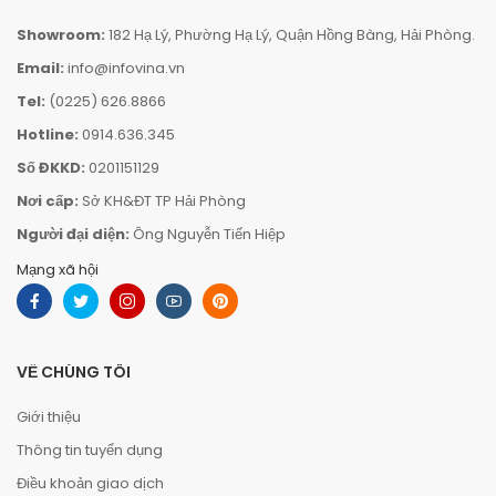
Showroom:
182 Hạ Lý, Phường Hạ Lý, Quận Hồng Bàng, Hải Phòng.
Email:
info@infovina.vn
Tel:
(0225) 626.8866
Hotline:
0914.636.345
Số ĐKKD:
0201151129
Nơi cấp:
Sở KH&ĐT TP Hải Phòng
Người đại diện:
Ông Nguyễn Tiến Hiệp
Mạng xã hội
VỀ CHÚNG TÔI
Giới thiệu
Thông tin tuyển dụng
Điều khoản giao dịch