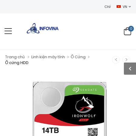
CHÀO MỪNG BẠN ĐẾN VỚ
VN
0
Trang chủ
Linh kiện máy tính
Ổ Cứng
Ổ cứng HDD