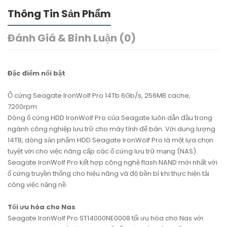
Thông Tin Sản Phẩm
Đánh Giá & Bình Luận (0)
Đặc điểm nổi bật
Ổ cứng Seagate IronWolf Pro 14Tb 6Gb/s, 256MB cache,
7200rpm
Dòng ổ cứng HDD IronWolf Pro của Seagate luôn dẫn đầu trong
ngành công nghiệp lưu trữ cho máy tính để bàn. Với dung lượng
14TB, dòng sản phẩm HDD Seagate IronWolf Pro là một lựa chọn
tuyệt vời cho việc nâng cấp các ổ cứng lưu trữ mạng (NAS).
Seagate IronWolf Pro kết hợp công nghệ flash NAND mới nhất với
ổ cứng truyền thống cho hiệu năng và độ bền bỉ khi thực hiện tải
công việc nặng nề.
Tối ưu hóa cho Nas
Seagate IronWolf Pro ST14000NE0008 tối ưu hóa cho Nas với