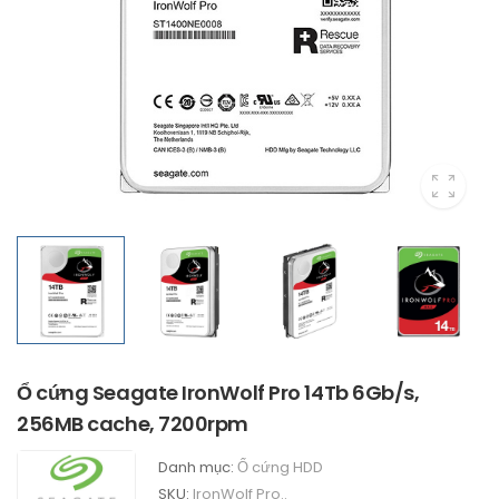
Ổ cứng Seagate IronWolf Pro 14Tb 6Gb/s,
256MB cache, 7200rpm
Danh mục:
Ổ cứng HDD
SKU:
IronWolf Pro..