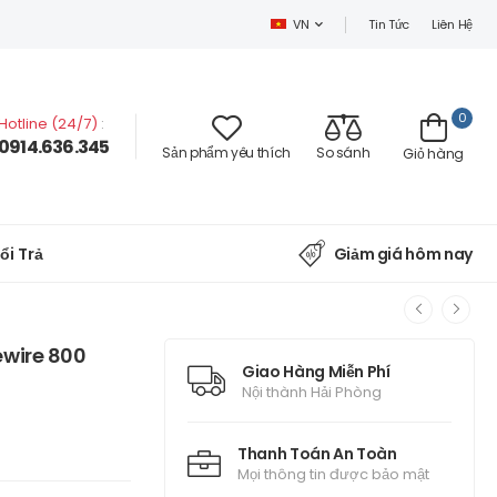
Tin Tức
Liên Hệ
VN
0
Hotline (24/7)
:
0914.636.345
Sản phẩm yêu thích
So sánh
Giỏ hàng
ổi Trả
Giảm giá hôm nay
ewire 800
Giao Hàng Miễn Phí
Nội thành Hải Phòng
Thanh Toán An Toàn
Mọi thông tin được bảo mật