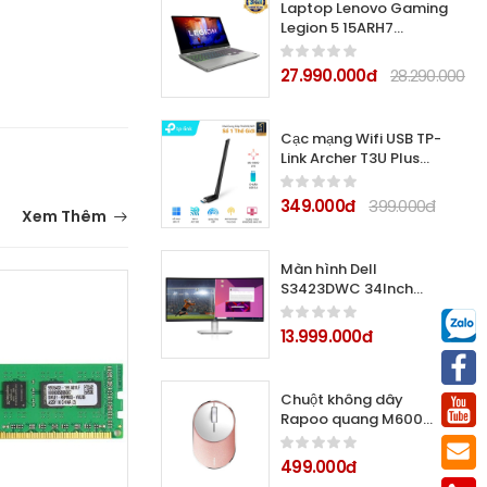
Laptop Lenovo Gaming
Legion 5 15ARH7
82RE002VVN (Ryzen 5-
6600H/8Gb/512Gb SSD/
27.990.000đ
28.290.000đ
15.6
Cạc mạng Wifi USB TP-
Link Archer T3U Plus
AC1300Mbps
349.000đ
399.000đ
Xem Thêm
Màn hình Dell
S3423DWC 34Inch
Curved USB-C WQHD
100Hz VA
13.999.000đ
Chuột không dây
Rapoo quang M600
silent (Màu hồng)
499.000đ