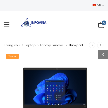
CHÀO MỪNG BẠN Đ
VN
0
Trang chủ
Laptop
Laptop Lenovo
Thinkpad
2% OFF