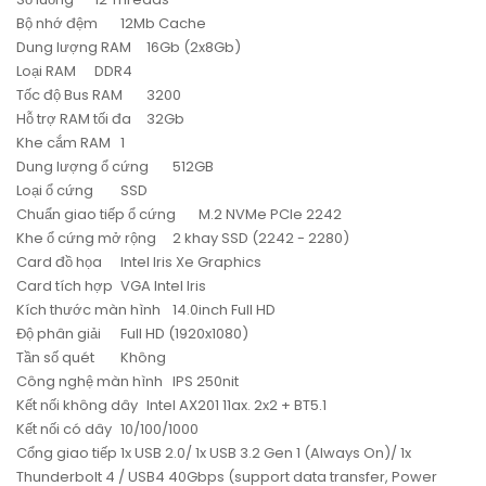
Bộ nhớ đệm
12Mb Cache
Dung lượng RAM
16Gb (2x8Gb)
Loại RAM
DDR4
Tốc độ Bus RAM
3200
Hỗ trợ RAM tối đa
32Gb
Khe cắm RAM
1
Dung lượng ổ cứng
512GB
Loại ổ cứng
SSD
Chuẩn giao tiếp ổ cứng
M.2 NVMe PCIe 2242
Khe ổ cứng mở rộng
2 khay SSD (2242 - 2280)
Card đồ họa
Intel Iris Xe Graphics
Card tích hợp
VGA Intel Iris
Kích thước màn hình
14.0inch Full HD
Độ phân giải
Full HD (1920x1080)
Tần số quét
Không
Công nghệ màn hình
IPS 250nit
Kết nối không dây
Intel AX201 11ax. 2x2 + BT5.1
Kết nối có dây
10/100/1000
Cổng giao tiếp
1x USB 2.0/ 1x USB 3.2 Gen 1 (Always On)/ 1x
Thunderbolt 4 / USB4 40Gbps (support data transfer, Power