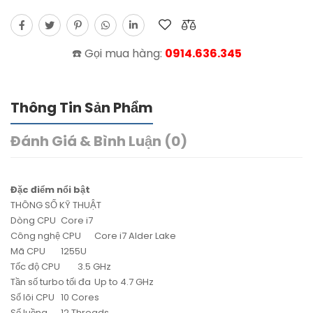
☎️ Gọi mua hàng:
0914.636.345
Thông Tin Sản Phẩm
Đánh Giá & Bình Luận (0)
Đặc điểm nổi bật
THÔNG SỐ KỸ THUẬT
Dòng CPU
Core i7
Công nghệ CPU
Core i7 Alder Lake
Mã CPU
1255U
Tốc độ CPU
3.5 GHz
Tần số turbo tối đa
Up to 4.7 GHz
Số lõi CPU
10 Cores
Số luồng
12 Threads