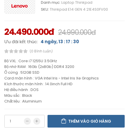
Danh mục:
Laptop Thinkpad
SKU:
Thinkpad E14 GEN 4 21E4S0FV00
24.490.000đ
24.990.000đ
Ưu đãi kết thúc:
4 ngày, 13 : 17 : 29
(0 Bình Luận)
Bộ VXL : Core i7 1255U 3.5GHz
Bộ nhớ RAM : 16Gb (2x8Gb) DDR4 3200
Ổ cứng : 512GB SSD
Card màn hình : VGA Intel Iris - Intel Iris Xe Graphics
Kích thước màn hình : 14.0inch Full HD
Hệ điều hành : DOS
Màu sắc : Black
Chất liệu : Aluminium
THÊM VÀO GIỎ HÀNG