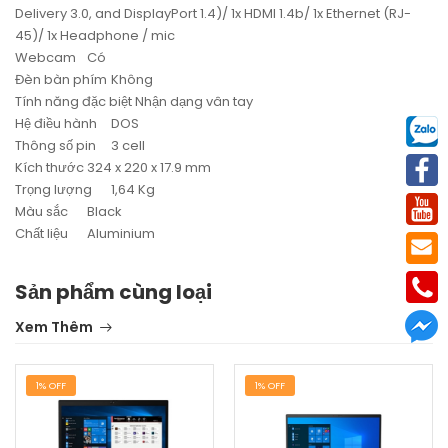
Delivery 3.0, and DisplayPort 1.4)/ 1x HDMI 1.4b/ 1x Ethernet (RJ-
45)/ 1x Headphone / mic
Webcam
Có
Đèn bàn phím
Không
Tính năng đặc biệt
Nhận dạng vân tay
Hệ điều hành
DOS
Thông số pin
3 cell
Kích thước
324 x 220 x 17.9 mm
Trọng lượng
1,64 Kg
Màu sắc
Black
Chất liệu
Aluminium
Sản phẩm cùng loại
Xem Thêm
1% OFF
1% OFF