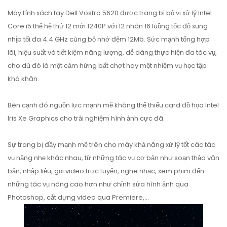
Máy tính xách tay Dell Vostro 5620 được trang bị bộ vi xử lý Intel
Core i5 thế hệ thứ 12 mới 1240P với 12 nhân 16 luồng tốc độ xung
nhịp tối đa 4.4 GHz cùng bộ nhớ đệm 12Mb. Sức mạnh tổng hợp
lõi, hiệu suất và tiết kiệm năng lượng, dễ dàng thực hiện đa tác vụ,
cho dù đó là một cảm hứng bất chợt hay một nhiệm vụ học tập
khó khăn.
Bên cạnh đó nguồn lực mạnh mẽ không thể thiếu card đồ họa Intel
Iris Xe Graphics cho trải nghiệm hình ảnh cực đã.
Sự trang bị đầy mạnh mẽ trên cho máy khả năng xử lý tốt các tác
vụ nặng nhẹ khác nhau, từ những tác vụ cơ bản như soạn thảo văn
bản, nhập liệu, gọi video trực tuyến, nghe nhạc, xem phim đến
những tác vụ nâng cao hơn như chỉnh sửa hình ảnh qua
Photoshop, cắt dựng video qua Premiere,...