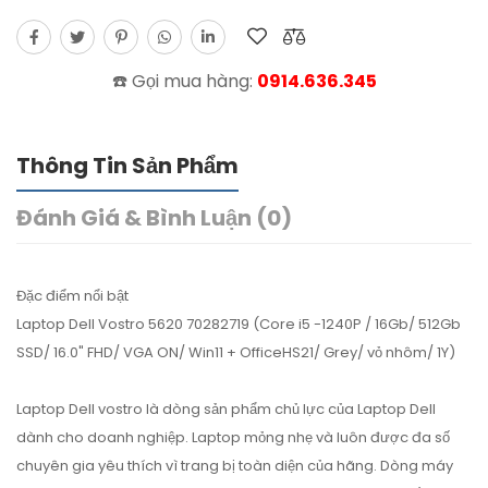
☎️ Gọi mua hàng:
0914.636.345
Thông Tin Sản Phẩm
Đánh Giá & Bình Luận (0)
Đặc điểm nổi bật
Laptop Dell Vostro 5620 70282719 (Core i5 -1240P / 16Gb/ 512Gb
SSD/ 16.0" FHD/ VGA ON/ Win11 + OfficeHS21/ Grey/ vỏ nhôm/ 1Y)
Laptop Dell vostro là dòng sản phẩm chủ lực của Laptop Dell
dành cho doanh nghiệp. Laptop mỏng nhẹ và luôn được đa số
chuyên gia yêu thích vì trang bị toàn diện của hãng. Dòng máy