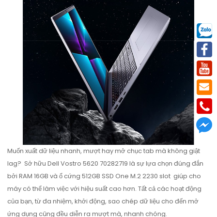
Muốn xuất dữ liệu nhanh, mượt hay mở chục tab mà không giật
lag? Sở hữu Dell Vostro 5620 70282719 là sự lựa chọn đúng đắn
bởi RAM 16GB và ổ cứng 512GB SSD One M.2 2230 slot giúp cho
máy có thể làm việc với hiệu suất cao hơn. Tất cả các hoạt động
của bạn, từ đa nhiệm, khởi động, sao chép dữ liệu cho đến mở
ứng dụng cũng đều diễn ra mượt mà, nhanh chóng.