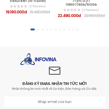
V4I5214W1 (I5-11320H/
7T2YC3 (I7
1165G7/8Gb/512Gb
(0 Reviews)
(0 Reviews)
19.190.000đ
19.490.000đ
22.490.000đ
22.990.000đ
ĐĂNG KÝ EMAIL NHẬN TIN TỨC MỚI
Nhận thông tin mới nhất về Sự kiện, Bán hàng và Ưu đãi.