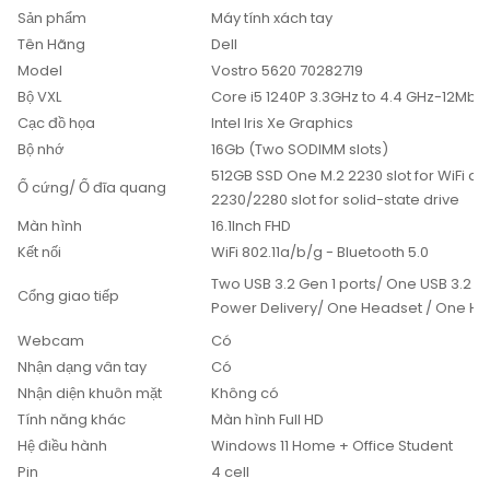
Sản phẩm
Máy tính xách tay
Tên Hãng
Dell
Model
Vostro 5620 70282719
Bộ VXL
Core i5 1240P 3.3GHz to 4.4 GHz-12Mb
Cạc đồ họa
Intel Iris Xe Graphics
Bộ nhớ
16Gb (Two SODIMM slots)
512GB SSD One M.2 2230 slot for WiFi 
Ổ cứng/ Ổ đĩa quang
2230/2280 slot for solid-state drive
Màn hình
16.1Inch FHD
Kết nối
WiFi 802.11a/b/g - Bluetooth 5.0
Two USB 3.2 Gen 1 ports/ One USB 3.2 G
Cổng giao tiếp
Power Delivery/ One Headset / One HDM
Webcam
Có
Nhận dạng vân tay
Có
Nhận diện khuôn mặt
Không có
Tính năng khác
Màn hình Full HD
Hệ điều hành
Windows 11 Home + Office Student
Pin
4 cell