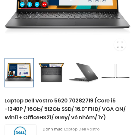
Laptop Dell Vostro 5620 70282719 (Core i5
-1240P / 16Gb/ 512Gb SSD/ 16.0" FHD/ VGA ON/
Win11 + OfficeHS21/ Grey/ vỏ nhôm/ 1Y)
Danh mục:
Laptop Dell Vostro