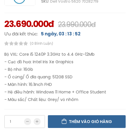
SKU:
Dell Vostro 5620 70282719
23.690.000đ
23.990.000đ
Ưu đãi kết thúc:
5 ngày, 03 : 13 : 51
(0 Bình Luận)
Bộ VXL: Core i5 1240P 3.3GHz to 4.4 GHz-12Mb
- Cạc đồ họa: Intel Iris Xe Graphics
- Bộ nhớ: 16Gb
- Ổ cứng/ Ổ đĩa quang: 512GB SSD
- Màn hình: 16.1Inch FHD
- Hệ điều hành: Windows 11 Home + Office Student
- Màu sắc/ Chất liệu: Grey/ vỏ nhôm
THÊM VÀO GIỎ HÀNG