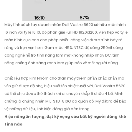
Máy tính xách tay doanh nhân Dell Vostro 5620 sở hữu màn hình
16 inch với tỷ lệ 16:10, độ phân giải Full HD 1920x1200, viền hẹp và tỷ lệ
màn hình cực cao cho phép nhiều công việc được trình bày rõ
ràng và trọn vẹn hơn. Gam màu 45% NTSC độ sáng 250nit cùng
công nghệ hỗ trợ tính năng làm mờ không nhấp nháy DC, tính
năng chống ánh sáng xanh lam giúp bảo vệ mắt người dùng.
Chất liệu hợp kim Nhôm cho thân máy thêm phần chắc chắn mà
vẫn giữ được độ nhẹ, hiệu suất tản nhiệt tuyệt vời, Dell Vostro 5620
có thể chịu được thử thách khi di chuyển khắp 5 châu 4 bể. Minh
chứng là chứng nhận MIL-STD-810G do quân đội Mỹ đặt ra để bảo
vệ những dữ liệu, linh kiện đáng giá bên trong.
Hiệu năng ấn tượng, đạt kỳ vọng của bất kỳ người dùng khó
tính nào